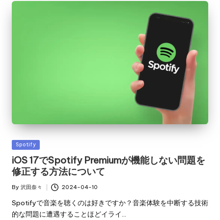
Posted
Spotify
in
iOS 17でSpotify Premiumが機能しない問題を
修正する方法について
By
沢田奈々
2024-04-10
Posted
by
Spotifyで音楽を聴くのは好きですか？音楽体験を中断する技術
的な問題に遭遇することほどイライ…