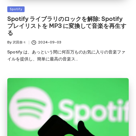
Posted
Spotify
in
Spotify ライブラリのロックを解除: Spotify
プレイリストを MP3 に変換して音楽を再生す
る
By
沢田奈々
2024-09-03
Posted
by
Spotify は、あっという間に何百万ものお気に入りの音楽ファ
イルを提供し、簡単に最高の音楽ス…