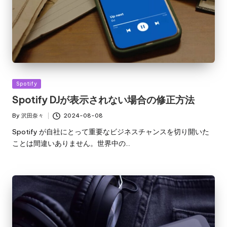
Posted
Spotify
in
Spotify DJが表示されない場合の修正方法
By
沢田奈々
2024-08-08
Posted
by
Spotify が自社にとって重要なビジネスチャンスを切り開いた
ことは間違いありません。世界中の…