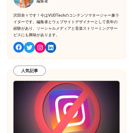
編集者
沢田奈々です！今はVUDTechのコンテンツマネージャー兼ラ
イターです。編集者とウェブサイトデザイナーとして長年の
経験があり、ソーシャルメディアと音楽ストリーミングサー
ビスにも興味があります。
Twitter
Instagram
LinkedIn
Facebook
人気記事