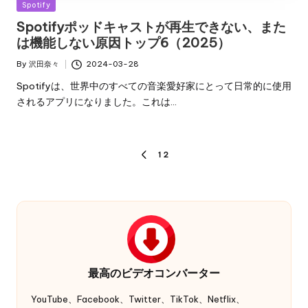
Posted
Spotify
in
Spotifyポッドキャストが再生できない、また
は機能しない原因トップ6（2025）
By
沢田奈々
2024-03-28
Posted
by
Spotifyは、世界中のすべての音楽愛好家にとって日常的に使用
されるアプリになりました。これは…
投
1
2
PREVIOUS
稿
PAGE
ナ
ビ
ゲ
ー
最高のビデオコンバーター
シ
YouTube、Facebook、Twitter、TikTok、Netflix、