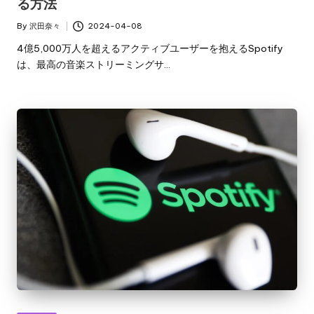
る方法
By
沢田奈々
2024-04-08
Posted
by
4億5,000万人を超えるアクティブユーザーを抱えるSpotify
は、最高の音楽ストリーミングサ…