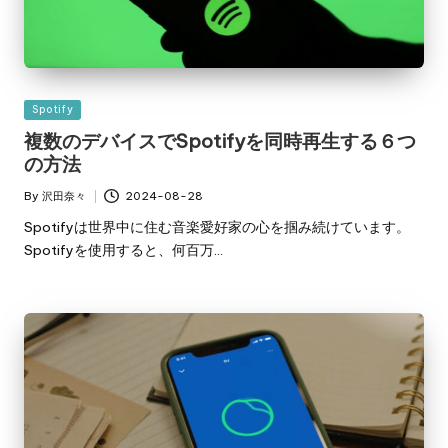
Posted
Spotify
in
複数のデバイスでSpotifyを同時再生する６つ
の方法
By
沢田奈々
2024-08-28
Posted
by
Spotifyは世界中に住む音楽愛好家の心を掴み続けています。
Spotifyを使用すると、何百万…