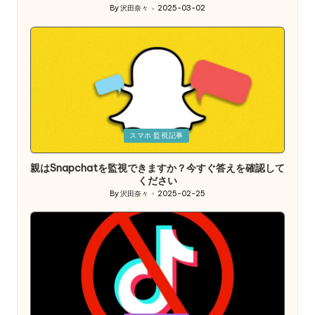
By
沢田奈々
2025-03-02
Posted
by
Posted
スマホ 監視記事
in
親はSnapchatを監視できますか？今すぐ答えを確認して
ください
By
沢田奈々
2025-02-25
Posted
by