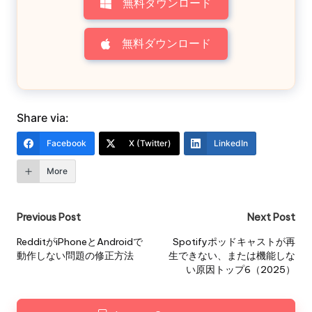
無料ダウンロード
無料ダウンロード
Share via:
Facebook
X (Twitter)
LinkedIn
More
Post
Previous Post
Next Post
navigation
RedditがiPhoneとAndroidで
Spotifyポッドキャストが再
動作しない問題の修正方法
生できない、または機能しな
い原因トップ6（2025）