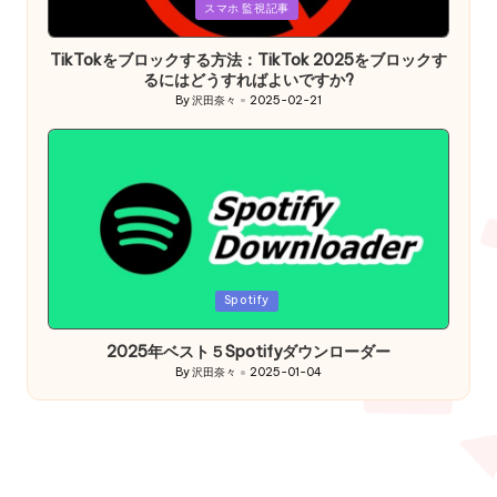
Posted
スマホ 監視記事
in
TikTokをブロックする方法：TikTok 2025をブロックす
るにはどうすればよいですか?
By
沢田奈々
2025-02-21
Posted
by
Posted
Spotify
in
2025年ベスト５Spotifyダウンローダー
By
沢田奈々
2025-01-04
Posted
by