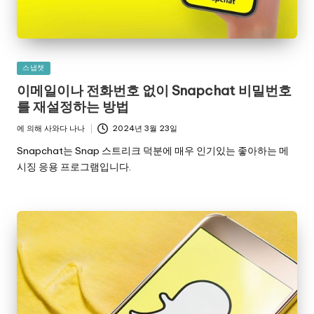
게
스냅챗
시
이메일이나 전화번호 없이 Snapchat 비밀번호
됨
를 재설정하는 방법
에 의해
사와다 나나
2024년 3월 23일
게
시
Snapchat는 Snap 스트리크 덕분에 매우 인기있는 좋아하는 메
자
시징 응용 프로그램입니다.