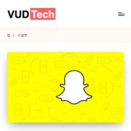
집
스냅챗