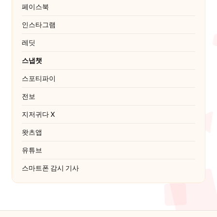
페이스북
인스타그램
레딧
스냅챗
스포티파이
전보
지저귀다
X
왓츠앱
유튜브
스마트폰 감시 기사