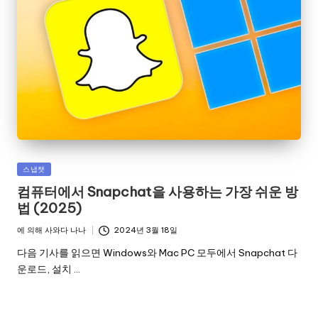
게
스냅챗
시
컴퓨터에서 Snapchat을 사용하는 가장 쉬운 방
됨
법 (2025)
에 의해
사와다 나나
2024년 3월 18일
게
시
다음 기사를 읽으면 Windows와 Mac PC 모두에서 Snapchat 다
자
운로드, 설치 ...