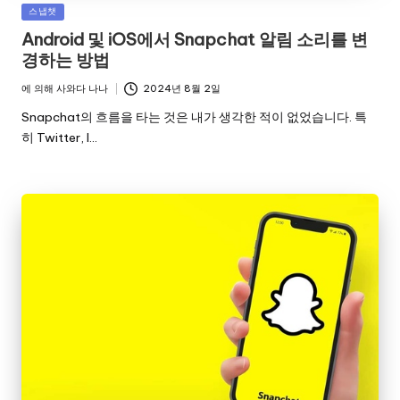
게
스냅챗
시
Android 및 iOS에서 Snapchat 알림 소리를 변
됨
경하는 방법
에 의해
사와다 나나
2024년 8월 2일
게
시
Snapchat의 흐름을 타는 것은 내가 생각한 적이 없었습니다. 특
자
히 Twitter, I…