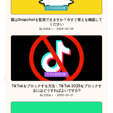
Posted
スマホ 監視記事
in
親はSnapchatを監視できますか？今すぐ答えを確認して
ください
By
沢田奈々
2025-02-25
Posted
by
Posted
スマホ 監視記事
in
TikTokをブロックする方法：TikTok 2025をブロックす
るにはどうすればよいですか?
By
沢田奈々
2025-02-21
Posted
by