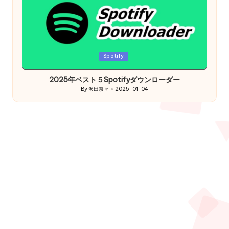
Posted
Spotify
in
2025年ベスト５Spotifyダウンローダー
By
沢田奈々
2025-01-04
Posted
by