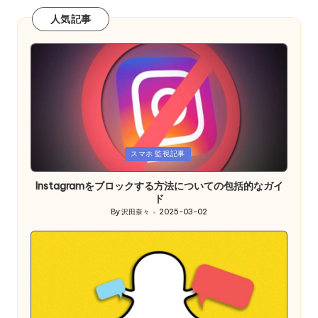
人気記事
Posted
スマホ 監視記事
in
Instagramをブロックする方法についての包括的なガイ
ド
By
沢田奈々
2025-03-02
Posted
by