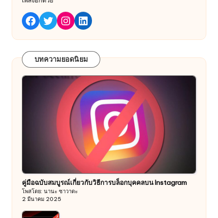
เพลงอีกด้วย
ทวิตเตอร์
อินสตาแกรม
ลิงค์อิน
เฟสบุ๊ค
บทความยอดนิยม
คู่มือฉบับสมบูรณ์เกี่ยวกับวิธีการบล็อกบุคคลบน Instagram
โพสโดย: นานะ ซาวาดะ
2 มีนาคม 2025