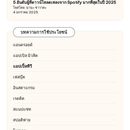
5 อันดับผู้ที่ดาวน์โหลดเพลงจาก Spotify มากที่สุดในปี 2025
โพสโดย: นานะ ซาวาดะ
4 มกราคม 2025
บทความการใช้ประโยชน์
แอนดรอยด์
แอปเปิล มิวสิค
แอปเปิ้ลทีวี
เฟสบุ๊ค
อินสตาแกรม
เรดดิต
สแนปแชท
สปอติฟาย