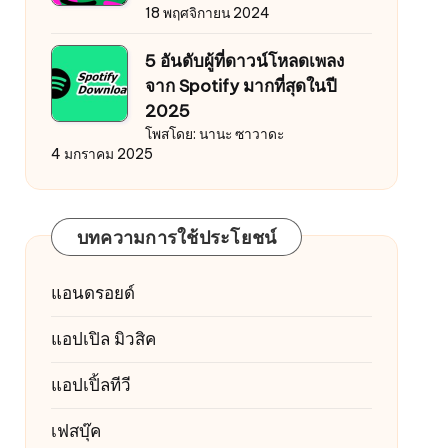
18 พฤศจิกายน 2024
5 อันดับผู้ที่ดาวน์โหลดเพลง
จาก Spotify มากที่สุดในปี
2025
โพสโดย: นานะ ซาวาดะ
4 มกราคม 2025
บทความการใช้ประโยชน์
แอนดรอยด์
แอปเปิล มิวสิค
แอปเปิ้ลทีวี
เฟสบุ๊ค