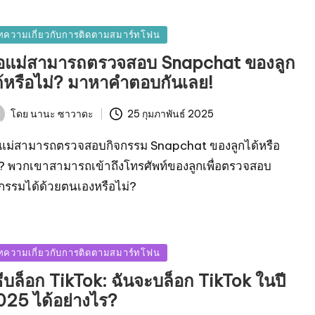
ทความเกี่ยวกับการติดตามสมาร์ทโฟน
่อแม่สามารถตรวจสอบ Snapchat ของลูก
ด้หรือไม่? มาหาคำตอบกันเลย!
25 กุมภาพันธ์ 2025
โดย
นานะ ซาวาดะ
อแม่สามารถตรวจสอบกิจกรรม Snapchat ของลูกได้หรือ
่? พวกเขาสามารถเข้าถึงโทรศัพท์ของลูกเพื่อตรวจสอบ
จกรรมได้ด้วยตนเองหรือไม่?
ทความเกี่ยวกับการติดตามสมาร์ทโฟน
ธีบล็อก TikTok: ฉันจะบล็อก TikTok ในปี
025 ได้อย่างไร?