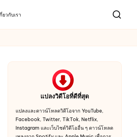
กี่ยวกับเรา
แปลงวิดีโอที่ดีที่สุด
แปลงและดาวน์โหลดวิดีโอจาก YouTube,
Facebook, Twitter, TikTok, Netflix,
Instagram และเว็บไซต์วิดีโออื่น ๆ ดาวน์โหลด
เพลงจาก Spotify และ Apple Music เพื่อการ