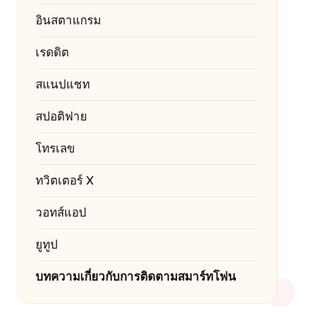
อินสตาแกรม
เรดดิต
สแนปแชท
สปอติฟาย
โทรเลข
ทวิตเตอร์
X
วอทส์แอป
ยูทูป
บทความเกี่ยวกับการติดตามสมาร์ทโฟน