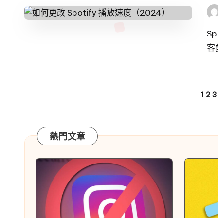
發
布
者
S
客
貼
1
2
3
文
導
熱門文章
航