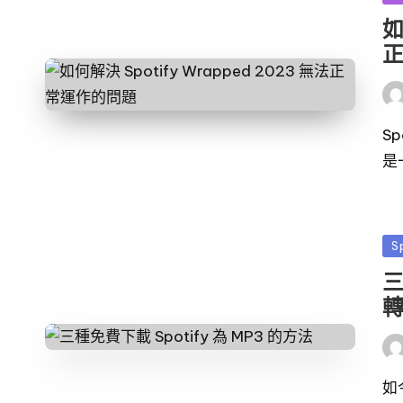
佈
如
於
發
布
者
Sp
是
發
S
佈
三
於
轉
發
布
者
如