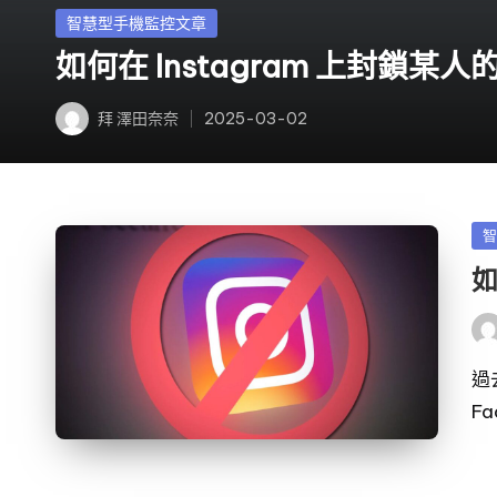
發
智慧型手機監控文章
佈
如何在 Instagram 上封鎖某
於
拜
澤田奈奈
2025-03-02
發
布
者
發
佈
如
於
發
布
者
過
F