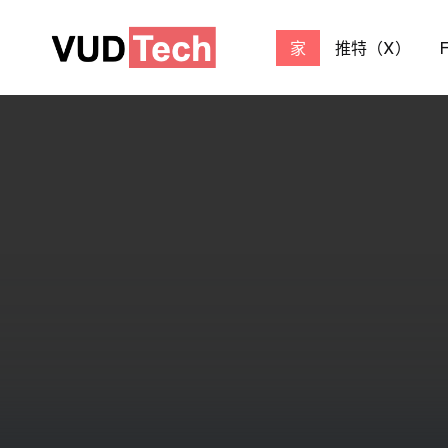
家
推特（X）