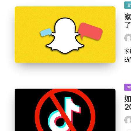
發
佈
家
於
發
布
者
家
訪
發
佈
如
於
2
發
布