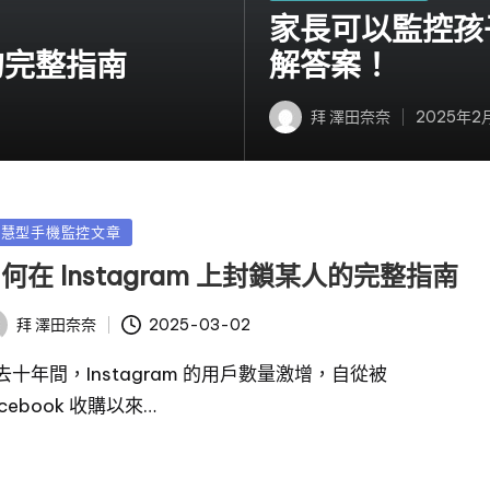
佈
家長可以監控孩子
於
人的完整指南
解答案！
拜
澤田奈奈
2025年2
發
布
者
智慧型手機監控文章
何在 Instagram 上封鎖某人的完整指南
2025-03-02
拜
澤田奈奈
去十年間，Instagram 的用戶數量激增，自從被
acebook 收購以來…