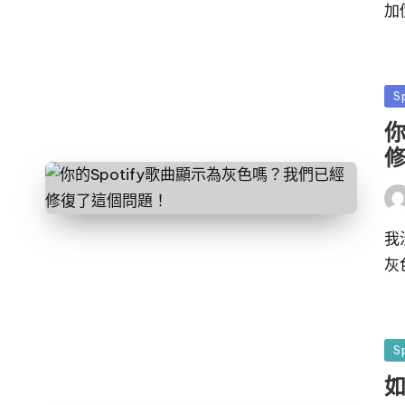
加
發
S
佈
你
於
發
布
者
我
灰
發
S
佈
如
於