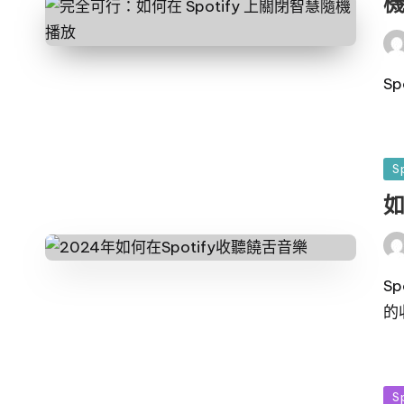
發
布
者
S
發
S
佈
如
於
發
布
者
S
的
發
S