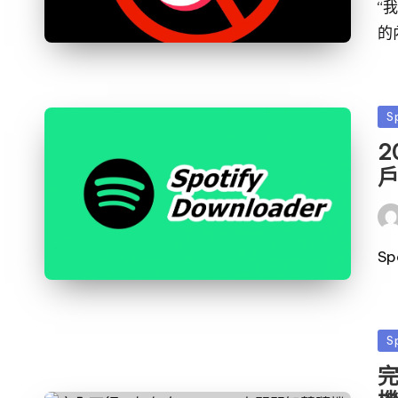
者
“
的
發
S
佈
2
於
發
布
者
S
發
S
佈
完
於