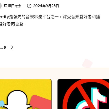
2024年9月28日
拜
澤田奈奈
potify是領先的音樂串流平台之一，深受音樂愛好者和播
愛好者的喜愛…
…
9
下
一
頁