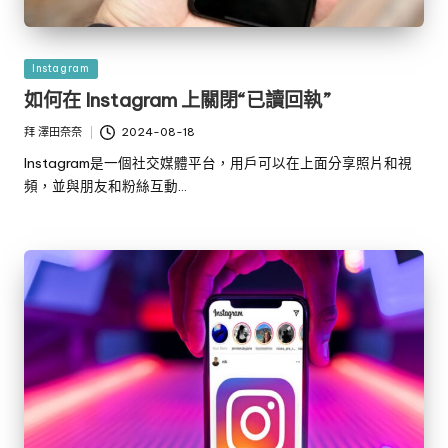
發
Instagram
佈
如何在 Instagram 上關閉“已讀回執”
於
拜
澤田奈奈
2024-08-18
發
布
Instagram是一個社交媒體平台，用戶可以在上面分享照片和視
者
頻，並與朋友和粉絲互動…