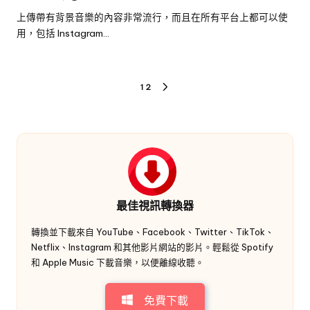
布
上傳帶有背景音樂的內容非常流行，而且在所有平台上都可以使
者
用，包括 Instagram…
貼
1
2
下
文
一
頁
導
航
最佳視訊轉換器
轉換並下載來自 YouTube、Facebook、Twitter、TikTok、
Netflix、Instagram 和其他影片網站的影片。輕鬆從 Spotify
和 Apple Music 下載音樂，以便離線收聽。
免費下載