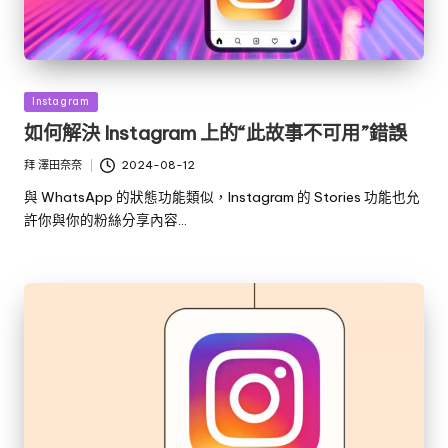
發
Instagram
佈
如何解決 Instagram 上的“此故事不可用”錯誤
於
拜
澤田奈奈
2024-08-12
發
布
與 WhatsApp 的狀態功能類似，Instagram 的 Stories 功能也允
者
許你與你的粉絲分享內容…