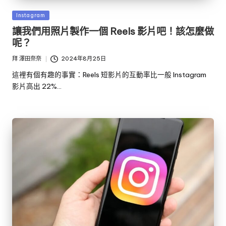
發
Instagram
佈
讓我們用照片製作一個 Reels 影片吧！該怎麼做
於
呢？
拜
澤田奈奈
2024年8月25日
發
布
這裡有個有趣的事實：Reels 短影片的互動率比一般 Instagram
者
影片高出 22%…