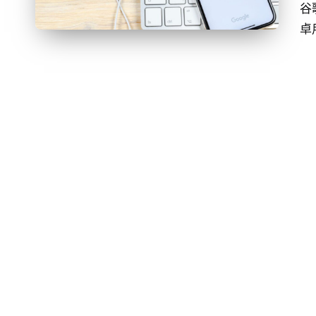
者
谷
卓