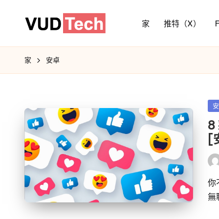
家
推特（X）
家
安卓
發
佈
8
於
[
發
布
者
你
無