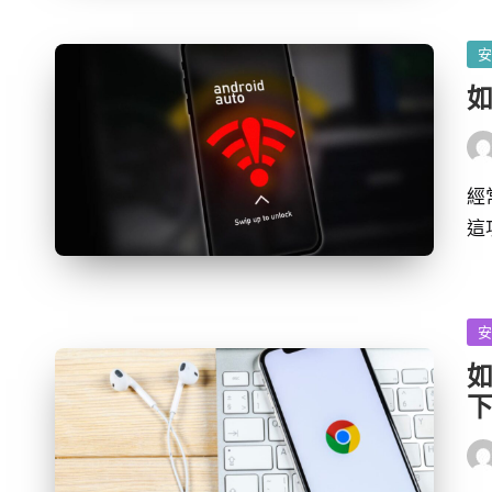
發
佈
如
於
發
布
者
經
這
發
佈
如
於
發
布