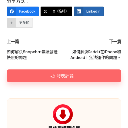
分享方式：
Facebook
X（推特）
LinkedIn
更多的
文
上一篇
下一篇
章
如何解決Snapchat無法發送
如何解決Reddit在iPhone和
快照的問題
Android上無法運作的問題。
導
航
發表評論