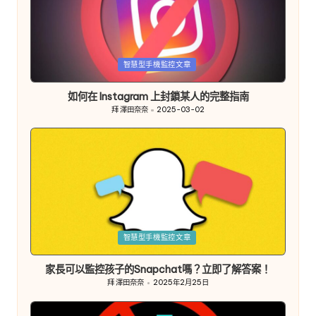
發
智慧型手機監控文章
佈
於
如何在 Instagram 上封鎖某人的完整指南
拜
澤田奈奈
2025-03-02
發
布
者
發
智慧型手機監控文章
佈
於
家長可以監控孩子的Snapchat嗎？立即了解答案！
拜
澤田奈奈
2025年2月25日
發
布
者